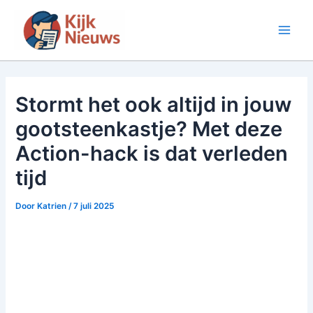
Ga
naar
Main
de
inhoud
Men
Stormt het ook altijd in jouw
gootsteenkastje? Met deze
Action-hack is dat verleden
tijd
Door
Katrien
/
7 juli 2025