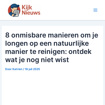
Ga
naar
Main
de
inhoud
Men
8 onmisbare manieren om je
longen op een natuurlijke
manier te reinigen: ontdek
wat je nog niet wist
Door
Katrien
/
18 juli 2025