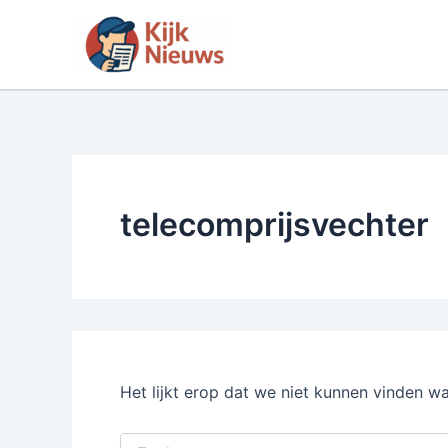
Ga
naar
de
inhoud
telecomprijsvechter
Het lijkt erop dat we niet kunnen vinden w
Zoek