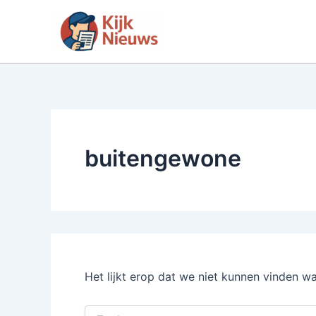
Ga
naar
de
inhoud
buitengewone
Het lijkt erop dat we niet kunnen vinden w
Zoek