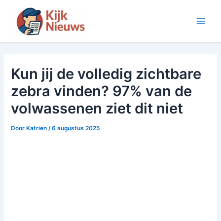
Ga
naar
Main
de
inhoud
Men
Kun jij de volledig zichtbare
zebra vinden? 97% van de
volwassenen ziet dit niet
Door
Katrien
/
6 augustus 2025