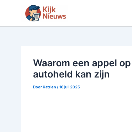
Ga
naar
de
inhoud
Waarom een appel op j
autoheld kan zijn
Door
Katrien
/
16 juli 2025