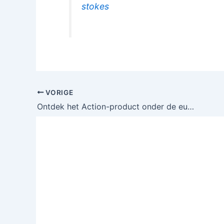
stokes
VORIGE
Ontdek het Action-product onder de euro dat al je ergernissen vermindert