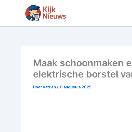
Ga
naar
de
inhoud
Maak schoonmaken e
elektrische borstel va
Door
Katrien
/
11 augustus 2025