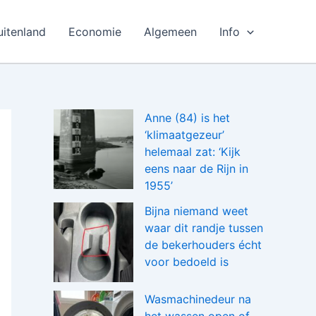
uitenland
Economie
Algemeen
Info
Anne (84) is het
‘klimaatgezeur’
helemaal zat: ‘Kijk
eens naar de Rijn in
1955’
Bijna niemand weet
waar dit randje tussen
de bekerhouders écht
voor bedoeld is
Wasmachinedeur na