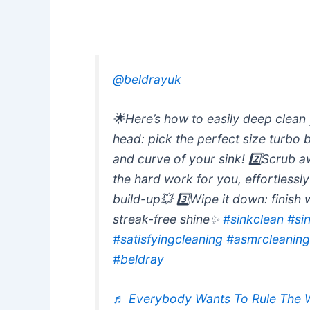
@beldrayuk
🌟Here’s how to easily deep clean
head: pick the perfect size turbo 
and curve of your sink! 2️⃣Scrub a
the hard work for you, effortless
build-up💥 3️⃣Wipe it down: finish 
streak-free shine✨
#sinkclean
#si
#satisfyingcleaning
#asmrcleanin
#beldray
♬ Everybody Wants To Rule The Wo