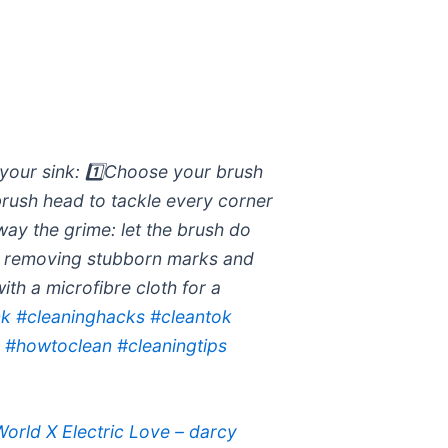
 your sink: 1️⃣Choose your brush
brush head to tackle every corner
way the grime: let the brush do
ly removing stubborn marks and
with a microfibre cloth for a
nk
#cleaninghacks
#cleantok
g
#howtoclean
#cleaningtips
rld X Electric Love – darcy