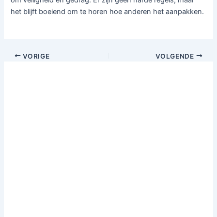
om veiligheid en gedrag. Er zijn geen harde regels, maar
het blijft boeiend om te horen hoe anderen het aanpakken.
VORIGE
VOLGENDE