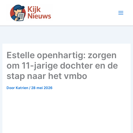
Ga
naar
de
inhoud
Estelle openhartig: zorgen
om 11-jarige dochter en de
stap naar het vmbo
Door
Katrien
/
28 mei 2026