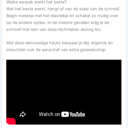
Welke aanpak werkt het beste?
Wat het beste werkt, hangt af van de staat van de schroef.
Begin meestal met het elastiekje en schakel zo nodig over
op de andere opties. In de meeste gevallen krijg je de
schroef met een van deze technieken alsnog los.
Met deze eenvoudige hacks bespaar je tijd, ergernis en
misschien ook de aanschaf van extra gereedschap.