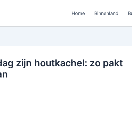
Home
Binnenland
B
ag zijn houtkachel: zo pakt
an