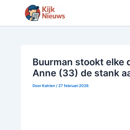
Ga
naar
de
inhoud
Buurman stookt elke d
Anne (33) de stank a
Door
Katrien
/
27 februari 2026