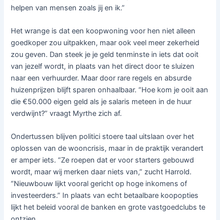
helpen van mensen zoals jij en ik.”
Het wrange is dat een koopwoning voor hen niet alleen
goedkoper zou uitpakken, maar ook veel meer zekerheid
zou geven. Dan steek je je geld tenminste in iets dat ooit
van jezelf wordt, in plaats van het direct door te sluizen
naar een verhuurder. Maar door rare regels en absurde
huizenprijzen blijft sparen onhaalbaar. “Hoe kom je ooit aan
die €50.000 eigen geld als je salaris meteen in de huur
verdwijnt?” vraagt Myrthe zich af.
Ondertussen blijven politici stoere taal uitslaan over het
oplossen van de wooncrisis, maar in de praktijk verandert
er amper iets. “Ze roepen dat er voor starters gebouwd
wordt, maar wij merken daar niets van,” zucht Harrold.
“Nieuwbouw lijkt vooral gericht op hoge inkomens of
investeerders.” In plaats van echt betaalbare koopopties
lijkt het beleid vooral de banken en grote vastgoedclubs te
ontzien.