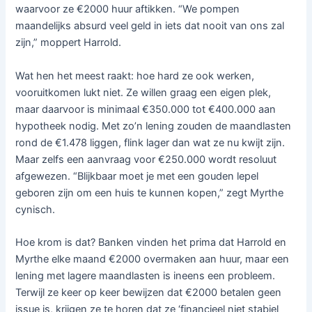
waarvoor ze €2000 huur aftikken. “We pompen
maandelijks absurd veel geld in iets dat nooit van ons zal
zijn,” moppert Harrold.
Wat hen het meest raakt: hoe hard ze ook werken,
vooruitkomen lukt niet. Ze willen graag een eigen plek,
maar daarvoor is minimaal €350.000 tot €400.000 aan
hypotheek nodig. Met zo’n lening zouden de maandlasten
rond de €1.478 liggen, flink lager dan wat ze nu kwijt zijn.
Maar zelfs een aanvraag voor €250.000 wordt resoluut
afgewezen. “Blijkbaar moet je met een gouden lepel
geboren zijn om een huis te kunnen kopen,” zegt Myrthe
cynisch.
Hoe krom is dat? Banken vinden het prima dat Harrold en
Myrthe elke maand €2000 overmaken aan huur, maar een
lening met lagere maandlasten is ineens een probleem.
Terwijl ze keer op keer bewijzen dat €2000 betalen geen
issue is, krijgen ze te horen dat ze ‘financieel niet stabiel