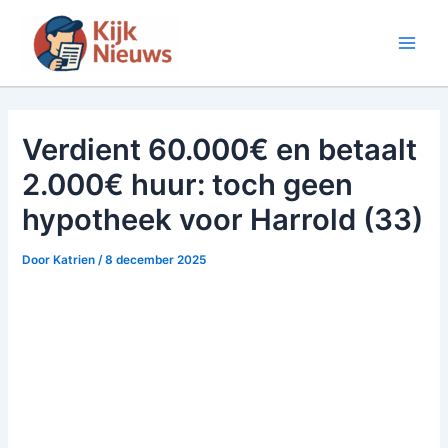
Ga
naar
Main
de
inhoud
Men
Verdient 60.000€ en betaalt
2.000€ huur: toch geen
hypotheek voor Harrold (33)
Door
Katrien
/
8 december 2025