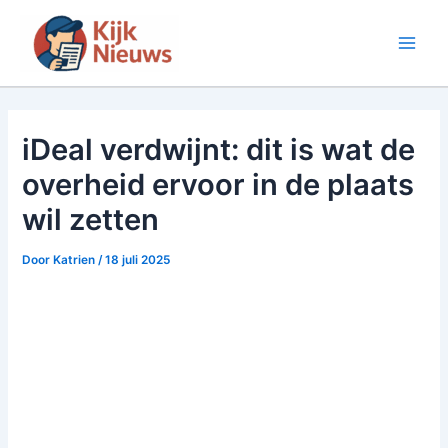
Ga
naar
Main
de
inhoud
Men
iDeal verdwijnt: dit is wat de
overheid ervoor in de plaats
wil zetten
Door
Katrien
/
18 juli 2025