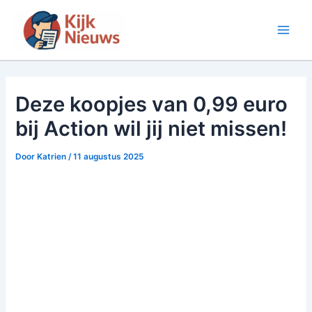
Ga
naar
Main
de
inhoud
Men
Deze koopjes van 0,99 euro
bij Action wil jij niet missen!
Door
Katrien
/
11 augustus 2025