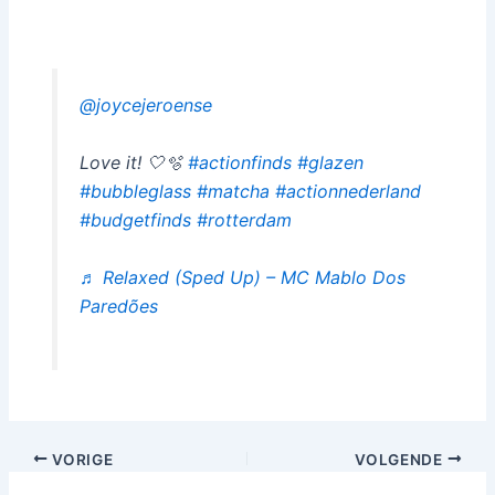
@joycejeroense
Love it! 🤍🫧
#actionfinds
#glazen
#bubbleglass
#matcha
#actionnederland
#budgetfinds
#rotterdam
♬ Relaxed (Sped Up) – MC Mablo Dos
Paredões
VORIGE
VOLGENDE