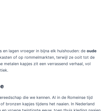
s en lagen vroeger in bijna elk huishouden: de
oude
nekasten of op rommelmarkten, terwijl ze ooit tot de
e metalen kapjes zit een verrassend verhaal, vol
tiek.
je
ereedschap die we kennen. Al in de Romeinse tijd
f bronzen kapjes tijdens het naaien. In Nederland
 en vroege twintigste eeuw, toen thuis kleding naaien,