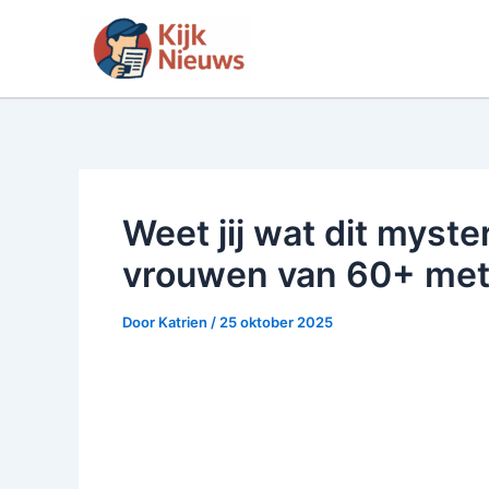
Ga
naar
de
inhoud
Weet jij wat dit myste
vrouwen van 60+ me
Door
Katrien
/
25 oktober 2025