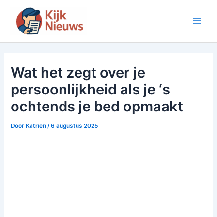
Ga
naar
Main
de
inhoud
Men
Wat het zegt over je
persoonlijkheid als je ‘s
ochtends je bed opmaakt
Door
Katrien
/
6 augustus 2025