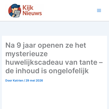
Ga
naar
de
inhoud
Na 9 jaar openen ze het
mysterieuze
huwelijkscadeau van tante –
de inhoud is ongelofelijk
Door
Katrien
/
29 mei 2026