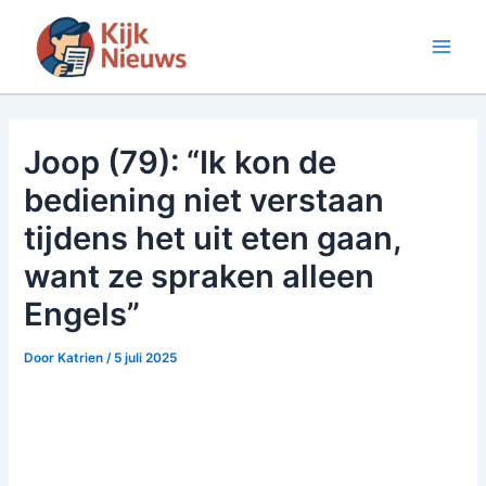
Ga
naar
Main
de
inhoud
Men
Joop (79): “Ik kon de
bediening niet verstaan
tijdens het uit eten gaan,
want ze spraken alleen
Engels”
Door
Katrien
/
5 juli 2025