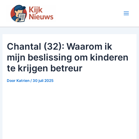
Ga
naar
Main
de
inhoud
Men
Chantal (32): Waarom ik
mijn beslissing om kinderen
te krijgen betreur
Door
Katrien
/
30 juli 2025