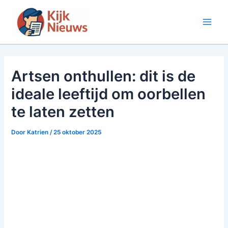
Ga
naar
Main
de
inhoud
Men
Artsen onthullen: dit is de
ideale leeftijd om oorbellen
te laten zetten
Door
Katrien
/
25 oktober 2025