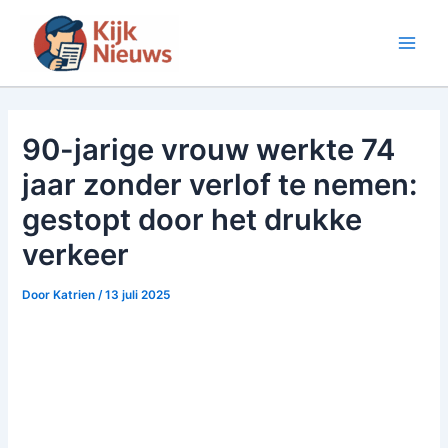
Ga
naar
Main
de
inhoud
Men
90-jarige vrouw werkte 74
jaar zonder verlof te nemen:
gestopt door het drukke
verkeer
Door
Katrien
/
13 juli 2025