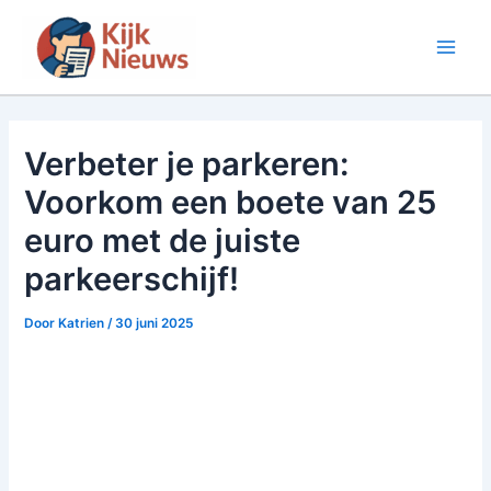
Ga
naar
Main
de
inhoud
Men
Verbeter je parkeren:
Voorkom een boete van 25
euro met de juiste
parkeerschijf!
Door
Katrien
/
30 juni 2025