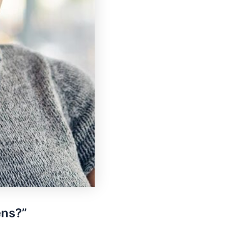
ens?”