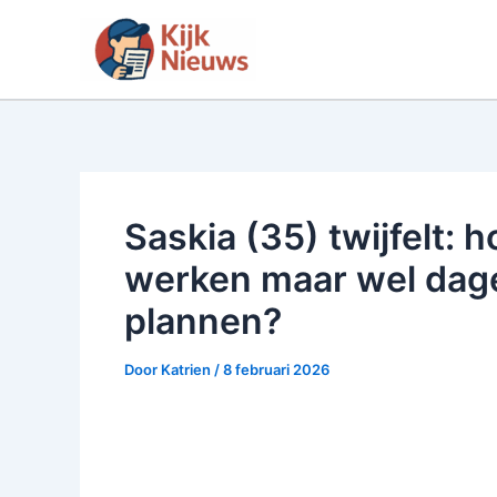
Ga
naar
de
inhoud
Saskia (35) twijfelt: 
werken maar wel dagel
plannen?
Door
Katrien
/
8 februari 2026