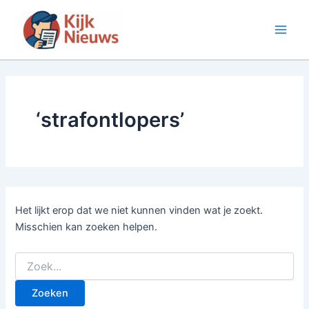
Ga
naar
Main
de
inhoud
Men
‘strafontlopers’
Het lijkt erop dat we niet kunnen vinden wat je zoekt.
Misschien kan zoeken helpen.
Zoek
naar: