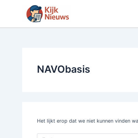
Ga
naar
de
inhoud
NAVObasis
Het lijkt erop dat we niet kunnen vinden w
Zoek