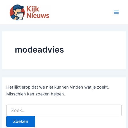
Ga
naar
Main
de
inhoud
Men
modeadvies
Het lijkt erop dat we niet kunnen vinden wat je zoekt.
Misschien kan zoeken helpen.
Zoek
naar: