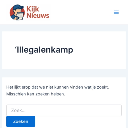
Ga
naar
Main
de
inhoud
Men
‘lllegalenkamp
Het lijkt erop dat we niet kunnen vinden wat je zoekt.
Misschien kan zoeken helpen.
Zoek
naar: