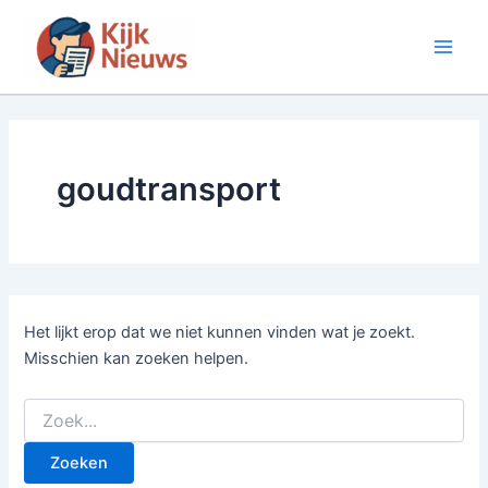
Ga
naar
Main
de
inhoud
Men
goudtransport
Het lijkt erop dat we niet kunnen vinden wat je zoekt.
Misschien kan zoeken helpen.
Zoek
naar: