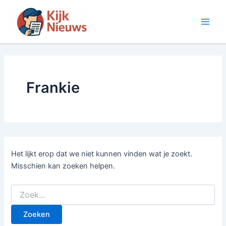
Ga
naar
Main
de
inhoud
Men
Frankie
Het lijkt erop dat we niet kunnen vinden wat je zoekt.
Misschien kan zoeken helpen.
Zoek
naar: