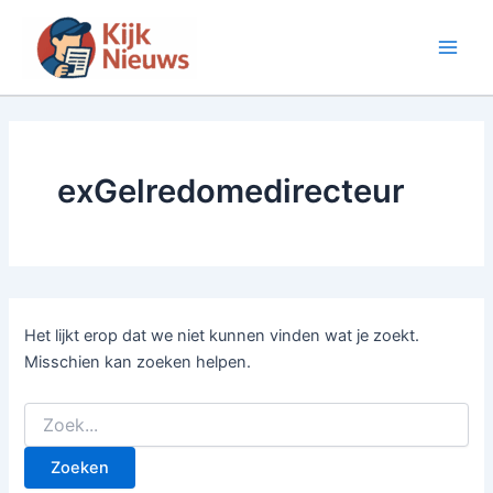
Ga
naar
Main
de
inhoud
Men
exGelredomedirecteur
Het lijkt erop dat we niet kunnen vinden wat je zoekt.
Misschien kan zoeken helpen.
Zoek
naar: