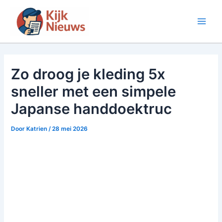
Ga
naar
Main
de
inhoud
Men
Zo droog je kleding 5x
sneller met een simpele
Japanse handdoektruc
Door
Katrien
/
28 mei 2026