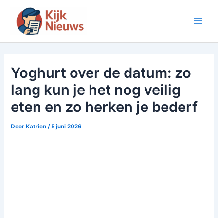
Ga
naar
Main
de
inhoud
Men
Yoghurt over de datum: zo
lang kun je het nog veilig
eten en zo herken je bederf
Door
Katrien
/
5 juni 2026