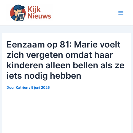
Ga
naar
Main
de
inhoud
Men
Eenzaam op 81: Marie voelt
zich vergeten omdat haar
kinderen alleen bellen als ze
iets nodig hebben
Door
Katrien
/
5 juni 2026