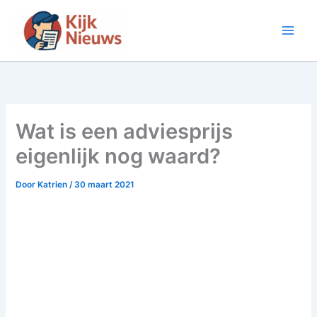
Ga
naar
de
inhoud
Wat is een adviesprijs
eigenlijk nog waard?
Door
Katrien
/
30 maart 2021