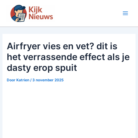
Ga
naar
Main
de
inhoud
Men
Airfryer vies en vet? dit is
het verrassende effect als je
dasty erop spuit
Door
Katrien
/
3 november 2025