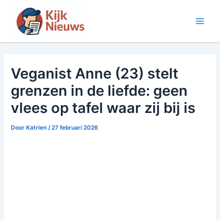
Ga
naar
Main
de
inhoud
Men
Veganist Anne (23) stelt
grenzen in de liefde: geen
vlees op tafel waar zij bij is
Door
Katrien
/
27 februari 2026