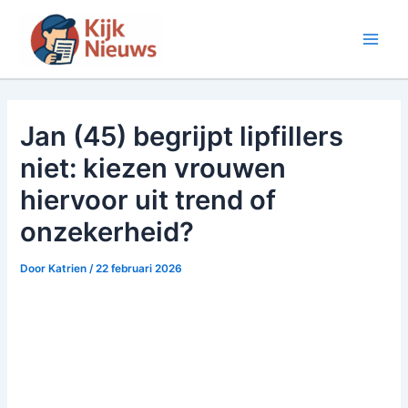
Ga
naar
Main
de
inhoud
Men
Jan (45) begrijpt lipfillers
niet: kiezen vrouwen
hiervoor uit trend of
onzekerheid?
Door
Katrien
/
22 februari 2026