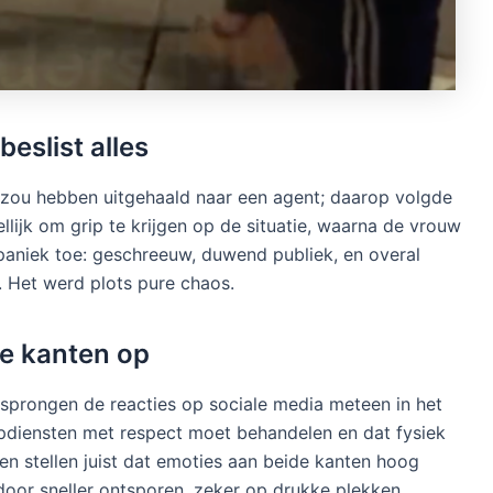
eslist alles
zou hebben uitgehaald naar een agent; daarop volgde
ellijk om grip te krijgen op de situatie, waarna de vrouw
aniek toe: geschreeuw, duwend publiek, en overal
. Het werd plots pure chaos.
le kanten op
s, sprongen de reacties op sociale media meteen in het
ulpdiensten met respect moet behandelen en dat fysiek
en stellen juist dat emoties aan beide kanten hoog
door sneller ontsporen, zeker op drukke plekken.