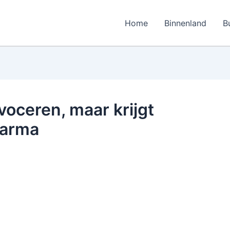
Home
Binnenland
B
voceren, maar krijgt
karma