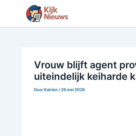
Ga
naar
de
inhoud
Vrouw blijft agent pro
uiteindelijk keiharde 
Door
Katrien
/
26 mei 2026