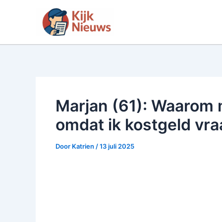
Ga
naar
de
inhoud
Marjan (61): Waarom m
omdat ik kostgeld vra
Door
Katrien
/
13 juli 2025