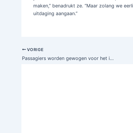
maken,” benadrukt ze. “Maar zolang we eerl
uitdaging aangaan.”
VORIGE
Passagiers worden gewogen voor het instappen: de nieuwste trend bij deze luchtvaartmaatschappij!