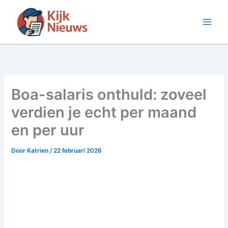
Ga
naar
de
inhoud
Boa-salaris onthuld: zoveel
verdien je echt per maand
en per uur
Door
Katrien
/
22 februari 2026